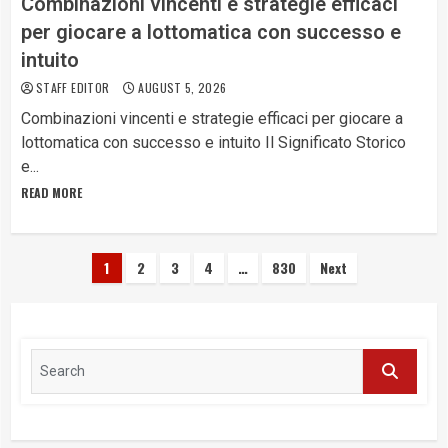
Combinazioni vincenti e strategie efficaci
per giocare a lottomatica con successo e
intuito
STAFF EDITOR
AUGUST 5, 2026
Combinazioni vincenti e strategie efficaci per giocare a
lottomatica con successo e intuito Il Significato Storico
e...
READ MORE
1
2
3
4
…
830
Next