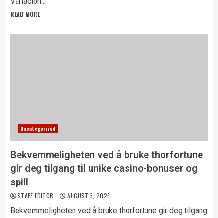
Variación...
READ MORE
Uncategorized
Bekvemmeligheten ved å bruke thorfortune
gir deg tilgang til unike casino-bonuser og
spill
STAFF EDITOR
AUGUST 5, 2026
Bekvemmeligheten ved å bruke thorfortune gir deg tilgang