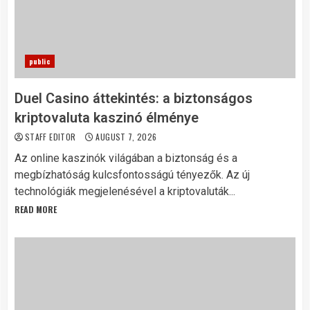
public
Duel Casino áttekintés: a biztonságos
kriptovaluta kaszinó élménye
STAFF EDITOR
AUGUST 7, 2026
Az online kaszinók világában a biztonság és a
megbízhatóság kulcsfontosságú tényezők. Az új
technológiák megjelenésével a kriptovaluták...
READ MORE