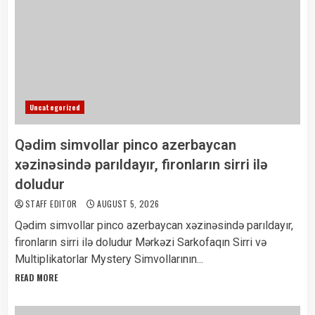
Uncategorized
Qədim simvollar pinco azerbaycan
xəzinəsində parıldayır, fironların sirri ilə
doludur
STAFF EDITOR
AUGUST 5, 2026
Qədim simvollar pinco azerbaycan xəzinəsində parıldayır,
fironların sirri ilə doludur Mərkəzi Sarkofaqın Sirri və
Multiplikatorlar Mystery Simvollarının...
READ MORE