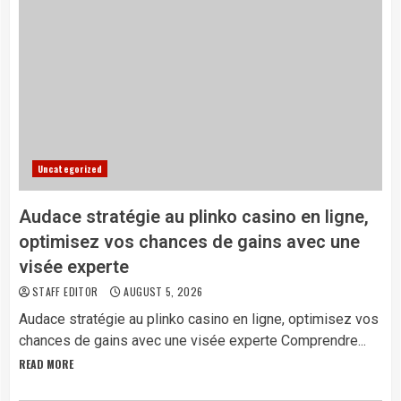
Uncategorized
Audace stratégie au plinko casino en ligne,
optimisez vos chances de gains avec une
visée experte
STAFF EDITOR
AUGUST 5, 2026
Audace stratégie au plinko casino en ligne, optimisez vos
chances de gains avec une visée experte Comprendre...
READ MORE