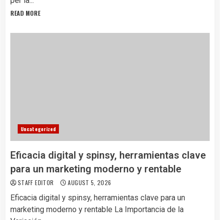
per la...
READ MORE
Uncategorized
Eficacia digital y spinsy, herramientas clave
para un marketing moderno y rentable
STAFF EDITOR
AUGUST 5, 2026
Eficacia digital y spinsy, herramientas clave para un
marketing moderno y rentable La Importancia de la