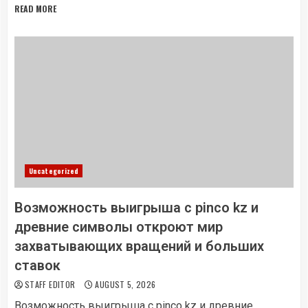
READ MORE
Uncategorized
Возможность выигрыша с pinco kz и
древние символы откроют мир
захватывающих вращений и больших
ставок
STAFF EDITOR
AUGUST 5, 2026
Возможность выигрыша с pinco kz и древние