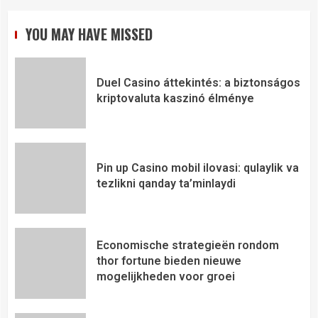
YOU MAY HAVE MISSED
Duel Casino áttekintés: a biztonságos
kriptovaluta kaszinó élménye
Pin up Casino mobil ilovasi: qulaylik va
tezlikni qanday ta’minlaydi
Economische strategieën rondom
thor fortune bieden nieuwe
mogelijkheden voor groei