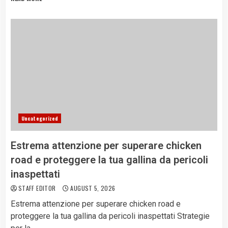
Uncategorized
Estrema attenzione per superare chicken
road e proteggere la tua gallina da pericoli
inaspettati
STAFF EDITOR
AUGUST 5, 2026
Estrema attenzione per superare chicken road e
proteggere la tua gallina da pericoli inaspettati Strategie